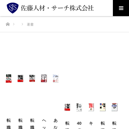
ホーム
著書
転
転
転
ヘ
あ
転
40
キ
転
転
職
職
職
ッ
な