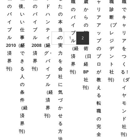
職
歳
ャ
職
職
の
後、
の
ド
た
の
か
リ
診
で
バ
い
バ
ハ
の
バ
ら
ア
断
キ
イ
い
イ
ン
本
イ
の
ア
（プ
ャ
ブ
仕
ブ
テ
当
ブ
転
ッ
レ
リ
ル
事
ル
ィ
の
«
1
2
ル
職
プ
ジ
ア
2010（経
が
2008（経
ン
実
（経
術
の
デ
を
済
で
済
グ・
力
済
（日
プ
ン
つ
界
き
界
バ
を
界
経
ロ
ト
く
刊）
る
刊）
イ
会
刊）
BP
が
社
る！
人
ブ
社
社
教
刊）
（ダ
の
ル
に
刊）
え
イ
条
（経
気
る
ヤ
件
済
づ
転
モ
（経
界
か
職
ン
済
刊）
せ
の
ド
界
る
完
社
刊）
方
全
刊）
法